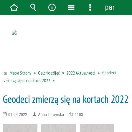
panel
Strona
Wyszukiwarka
Narzędzia
Menu
Menu
główna
główne
szczegółowe
Geodeci
Galerie zdjęć
2022 Aktualności
Mapa Strony
zmierzą się na kortach 2022
Geodeci zmierzą się na kortach 2022
01-09-2022
Anna Turowska
1103