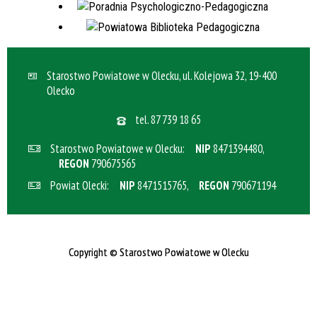
Starostwo Powiatowe w Olecku, ul. Kolejowa 32, 19-400
Olecko
tel.
87 739 18 65
Starostwo Powiatowe w Olecku:
NIP
8471394480,
REGON
790675565
Powiat Olecki:
NIP
8471515765,
REGON
790671194
Copyright
©
Starostwo Powiatowe w Olecku