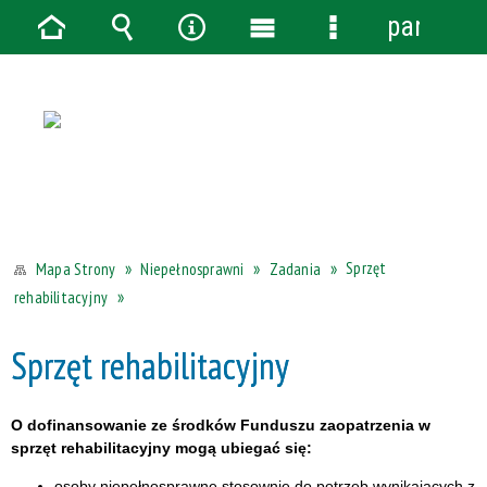
panel
Strona
Wyszukiwarka
Narzędzia
Menu
Menu
główna
główne
szczegółowe
Sprzęt
Niepełnosprawni
Zadania
Mapa Strony
rehabilitacyjny
Sprzęt rehabilitacyjny
O dofinansowanie ze środków Funduszu zaopatrzenia w
sprzęt rehabilitacyjny mogą ubiegać się:
osoby niepełnosprawne stosownie do potrzeb wynikających z